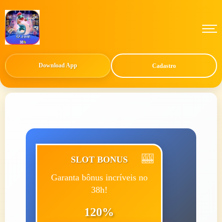
Download App
Cadastro
SLOT BONUS
Garanta bônus incríveis no
38h!
120%