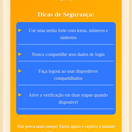
Dicas de Segurança:
Use uma senha forte com letras, números e
símbolos
Nunca compartilhe seus dados de login
Faça logout ao usar dispositivos
compartilhados
Ative a verificação em duas etapas quando
disponível
Não perca mais tempo! Entre agora e explore o mundo