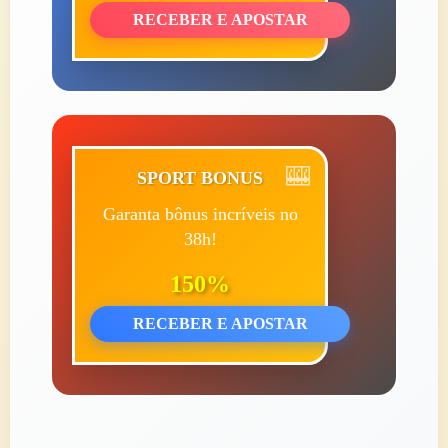
RECEBER E APOSTAR
SPORT BONUS
Garanta bônus incríveis no
38h!
150%
RECEBER E APOSTAR